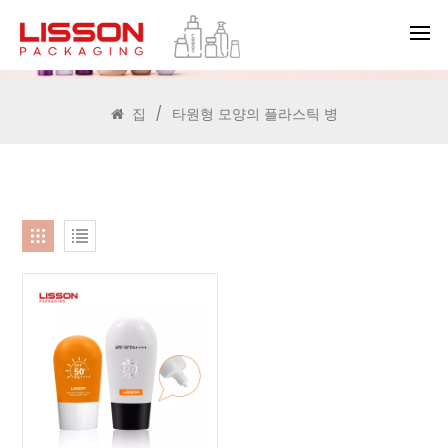
찾다
집
/
타원형 모양의 플라스틱 병