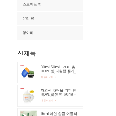
스포이드 병
유리 병
항아리
신제품
30ml 50ml EVOH 층
HDPE 병 타원형 플라
스틱 병을 적극 권장합
더 읽어보기
니다.
자외선 차단을 위한 빈
HDPE 로션 병 60ml -
강력 추천
더 읽어보기
15ml 아연 합금 어플리