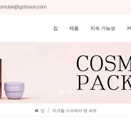
ssontube@gzlisson.com
집
제품
지속 가능성
찾다
집
/
아크릴 스프레이 병 세트