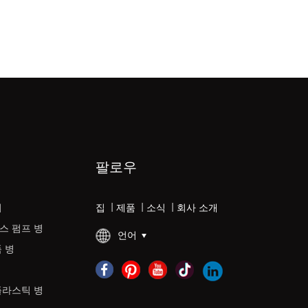
팔로우
리
집
|
제품
|
소식
|
회사 소개
스 펌프 병
언어
 병
플라스틱 병