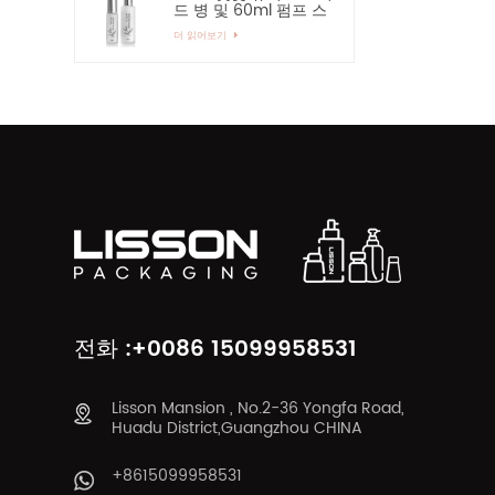
드 병 및 60ml 펌프 스
프레이 유리병
더 읽어보기
전화 :+0086 15099958531
Lisson Mansion , No.2-36 Yongfa Road,
Huadu District,Guangzhou CHINA
+8615099958531