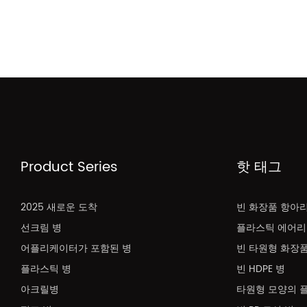
Product Series
핫 태그
2025 새로운 도착
빈 화장품 항아
선크림 병
플라스틱 에어리
어플리케이터가 포함된 병
빈 타원형 화장품
플라스틱 병
빈 HDPE 병
아크릴병
타원형 모양의 