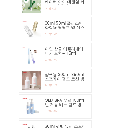
케이터 아이 에센셜 세
럼 병 및 용기
더 읽어보기
30ml 50ml 플라스틱
화장용 답답한 병 선스
크린 핸드 크림 병
더 읽어보기
아연 합금 어플리케이
터가 포함된 15ml
PETG 아이 크림 병 용
더 읽어보기
기
샴푸용 300ml 350ml
스프레이 펌프 로션 병
더 읽어보기
OEM BPA 무료 150ml
빈 거품 비누 펌프 병
더 읽어보기
30ml 젖빛 유리 스포이