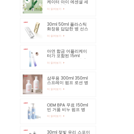
케이터 아이 에센셜 세
럼 병 및 용기
더 읽어보기
30ml 50ml 플라스틱
화장용 답답한 병 선스
크린 핸드 크림 병
더 읽어보기
아연 합금 어플리케이
터가 포함된 15ml
PETG 아이 크림 병 용
더 읽어보기
기
샴푸용 300ml 350ml
스프레이 펌프 로션 병
더 읽어보기
OEM BPA 무료 150ml
빈 거품 비누 펌프 병
더 읽어보기
30ml 젖빛 유리 스포이