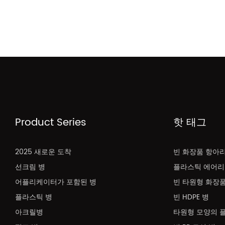
Product Series
핫 태그
2025 새로운 도착
빈 화장품 항아
선크림 병
플라스틱 에어리
어플리케이터가 포함된 병
빈 타원형 화장품
플라스틱 병
빈 HDPE 병
아크릴병
타원형 모양의 