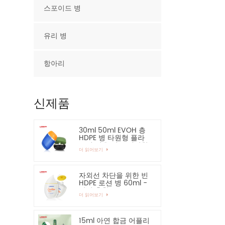
스포이드 병
유리 병
항아리
신제품
30ml 50ml EVOH 층
HDPE 병 타원형 플라
스틱 병을 적극 권장합
더 읽어보기
니다.
자외선 차단을 위한 빈
HDPE 로션 병 60ml -
강력 추천
더 읽어보기
15ml 아연 합금 어플리