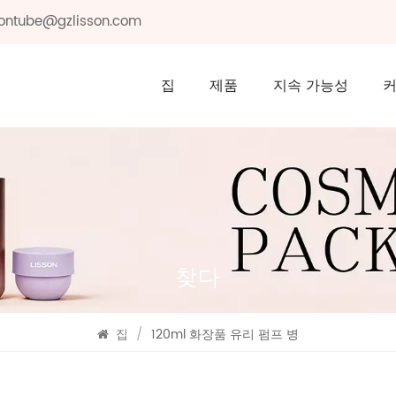
ssontube@gzlisson.com
집
제품
지속 가능성
찾다
집
/
120ml 화장품 유리 펌프 병