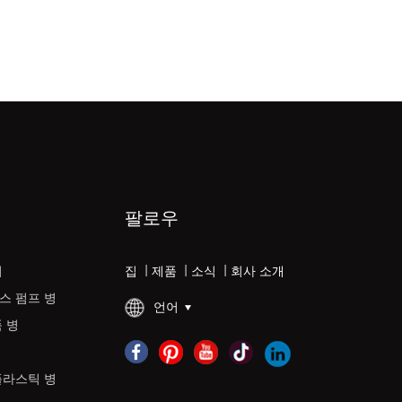
팔로우
리
집
|
제품
|
소식
|
회사 소개
스 펌프 병
언어
 병
플라스틱 병