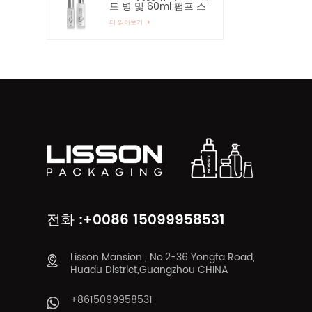
드 병 및 60ml 펌프 스
프레이 유리병
더 읽어보기
전화 :+0086 15099958531
Lisson Mansion , No.2-36 Yongfa Road,
Huadu District,Guangzhou CHINA
+8615099958531