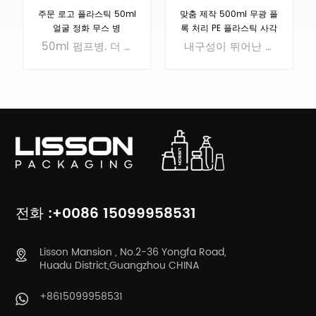
주문 로고 플라스틱 50ml
맞춤 제작 500ml 무광 플
얼굴 정화 무스 병
록 처리 PE 플라스틱 사각
병
50ml 펌프병. 더 높은 디자인, 세안 전용
내구성이 뛰어난 PE 소재로 제작된 고급 500ml 무광 사각 디스펜서로, 세련된 부드러운 촉감을 제공하며 팬톤 컬러 매칭 및 전문 로고 인쇄를 포함한 포괄적인 OEM 서비스를 제공합니다.
더 알아보기
더 알아보기
전화 :+0086 15099958531
Lisson Mansion , No.2-36 Yongfa Road,
Huadu District,Guangzhou CHINA
+8615099958531