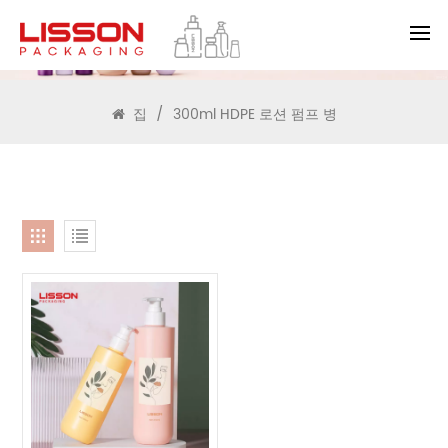
찾다
집
/
300ml HDPE 로션 펌프 병