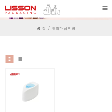
찾다
집
/
명확한 샴푸 병