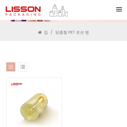
찾다
집
/
맞춤형 PET 로션 병