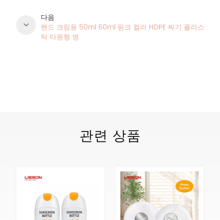
다음
핸드 크림용 50ml 60ml 핑크 컬러 HDPE 짜기 플라스
틱 타원형 병
제품 카테고리
관련 상품