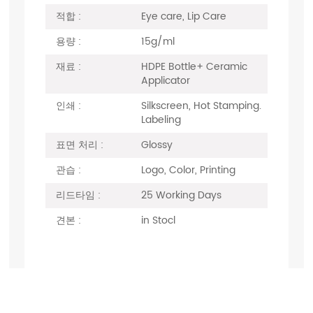
적합 :
Eye care, Lip Care
용량 :
15g/ml
재료 :
HDPE Bottle+ Ceramic
Applicator
인쇄 :
Silkscreen, Hot Stamping.
Labeling
표면 처리 :
Glossy
관습 :
Logo, Color, Printing
리드타임 :
25 Working Days
견본 :
in Stocl