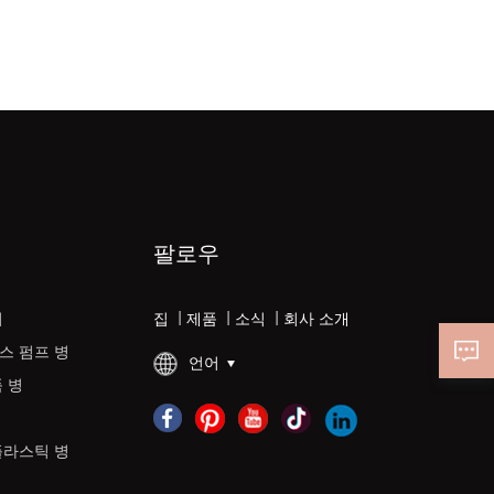
팔로우
리
집
|
제품
|
소식
|
회사 소개
스 펌프 병
언어
 병
플라스틱 병