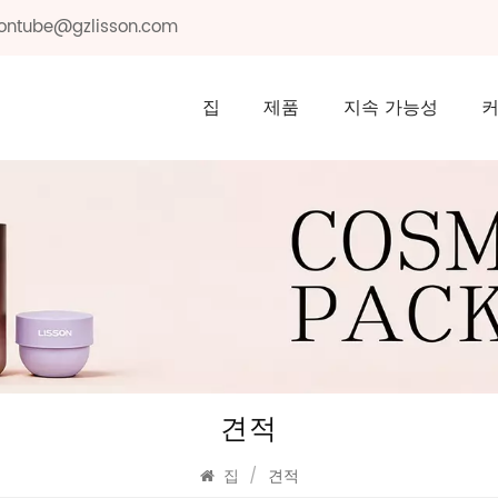
ssontube@gzlisson.com
집
제품
지속 가능성
견적
집
/
견적