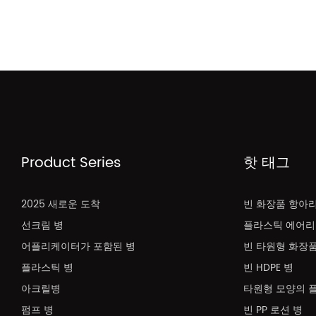
Product Series
핫 태그
2025 새로운 도착
빈 화장품 항아
선크림 병
플라스틱 에어리
어플리케이터가 포함된 병
빈 타원형 화장품
플라스틱 병
빈 HDPE 병
아크릴병
타원형 모양의 
펌프 병
빈 PP 로션 병