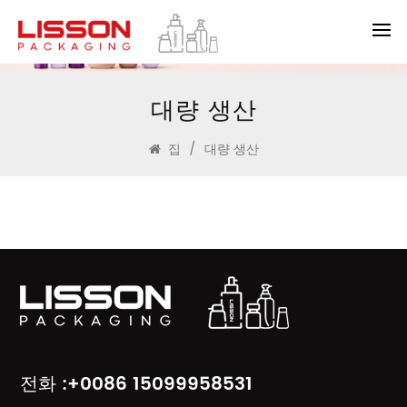
대량 생산
집
/
대량 생산
전화 :+0086 15099958531