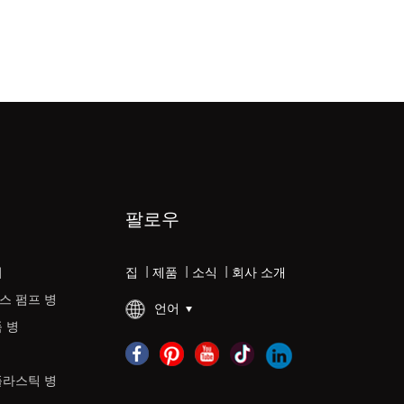
팔로우
리
집
|
제품
|
소식
|
회사 소개
스 펌프 병
언어
 병
플라스틱 병