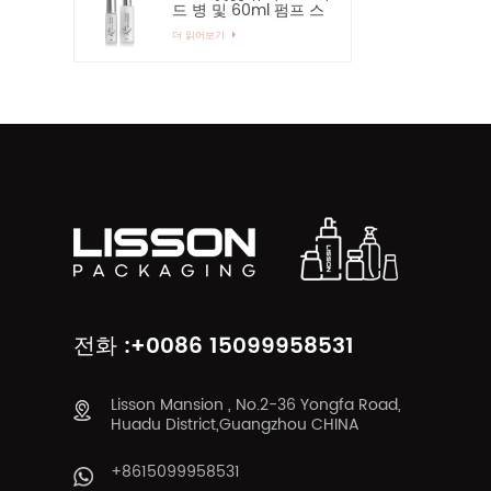
드 병 및 60ml 펌프 스
프레이 유리병
더 읽어보기
전화 :+0086 15099958531
Lisson Mansion , No.2-36 Yongfa Road,
Huadu District,Guangzhou CHINA
+8615099958531