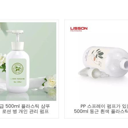
급 500ml 플라스틱 샴푸
PP 스프레이 펌프가 있
 로션 병 개인 관리 펌프
500ml 둥근 흰색 플라스틱
병
병