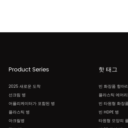
Product Series
핫 태그
2025 새로운 도착
빈 화장품 항아
선크림 병
플라스틱 에어리
어플리케이터가 포함된 병
빈 타원형 화장품
플라스틱 병
빈 HDPE 병
아크릴병
타원형 모양의 