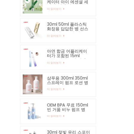
케이터 아이 에센셜 세
럼 병 및 용기
더 읽어보기
30ml 50ml 플라스틱
화장용 답답한 병 선스
크린 핸드 크림 병
더 읽어보기
아연 합금 어플리케이
터가 포함된 15ml
PETG 아이 크림 병 용
더 읽어보기
기
샴푸용 300ml 350ml
스프레이 펌프 로션 병
더 읽어보기
OEM BPA 무료 150ml
빈 거품 비누 펌프 병
더 읽어보기
30ml 젖빛 유리 스포이