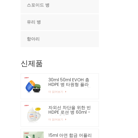
스포이드 병
유리 병
항아리
신제품
30ml 50ml EVOH 층
HDPE 병 타원형 플라
스틱 병을 적극 권장합
더 읽어보기
니다.
자외선 차단을 위한 빈
HDPE 로션 병 60ml -
강력 추천
더 읽어보기
15ml 아연 합금 어플리