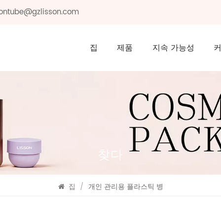
ssontube@gzlisson.com
집
제품
지속 가능성
찾다
집
/
개인 관리용 플라스틱 병