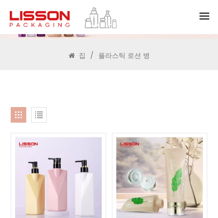
찾다
집
/
플라스틱 로션 병