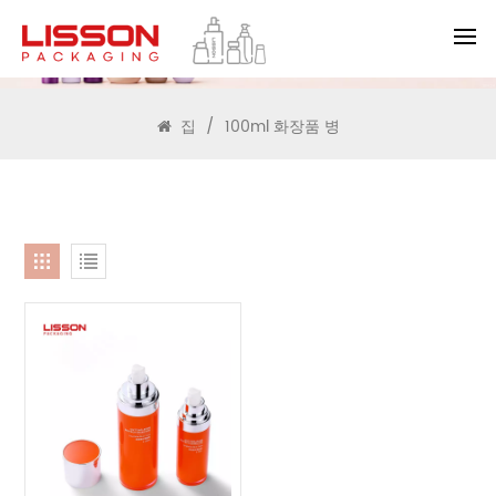
찾다
집
/
100ml 화장품 병