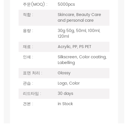
주문(MOQ) :
5000pcs
적합 :
Skincare, Beauty Care
and personal care
용량 :
30g 50g, 50ml, 100ml,
120ml
재료 :
Acrylic, PP, PS PET
인쇄 :
Silkscreen, Color coating,
Labelling
표면 처리 :
Glossy
관습 :
Logo, Color
리드타임 :
30 days
견본 :
in Stock