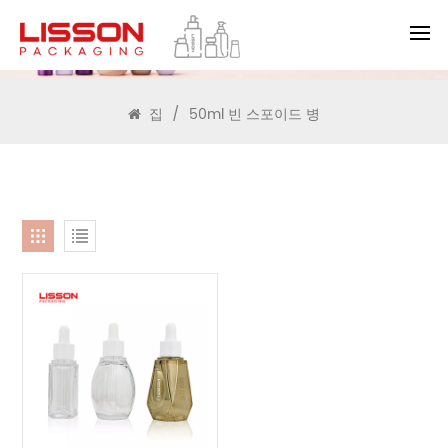
찾다
집
/
50ml 빈 스포이드 병