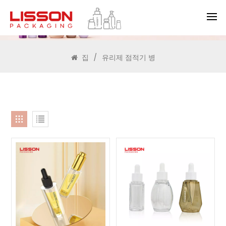
찾다
집
/
유리제 점적기 병